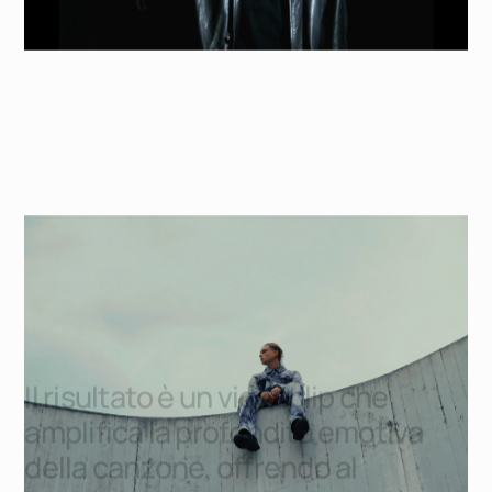
I
l
r
i
s
u
l
t
a
t
o
è
u
n
v
i
d
e
o
c
l
i
p
c
h
e
a
m
p
l
i
f
i
c
a
l
a
p
r
o
f
o
n
d
i
t
à
e
m
o
t
i
v
a
d
e
l
l
a
c
a
n
z
o
n
e
,
o
f
f
r
e
n
d
o
a
l