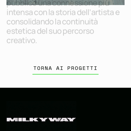
p
u
b
b
l
i
c
o
u
n
a
c
o
n
n
e
s
s
i
o
n
e
p
i
ù
i
n
t
e
n
s
a
c
o
n
l
a
s
t
o
r
i
a
d
e
l
l
’
a
r
t
i
s
t
a
e
c
o
n
s
o
l
i
d
a
n
d
o
l
a
c
o
n
t
i
n
u
i
t
à
e
s
t
e
t
i
c
a
d
e
l
s
u
o
p
e
r
c
o
r
s
o
c
r
e
a
t
i
v
o
.
TORNA AI PROGETTI