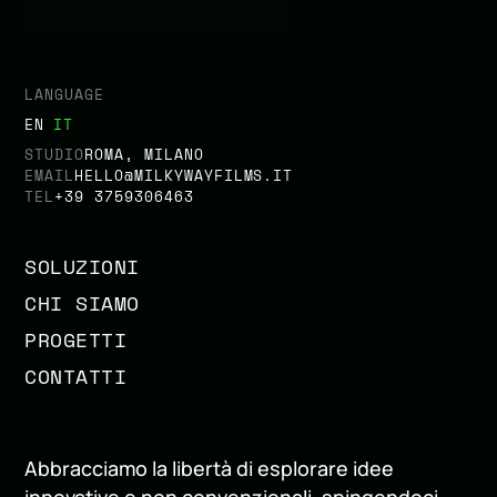
LANGUAGE
EN
IT
STUDIO
ROMA, MILANO
EMAIL
HELLO@MILKYWAYFILMS.IT
TEL
+39 3759306463
SOLUZIONI
CHI SIAMO
PROGETTI
CONTATTI
Abbracciamo la libertà di esplorare idee
innovative e non convenzionali, spingendoci