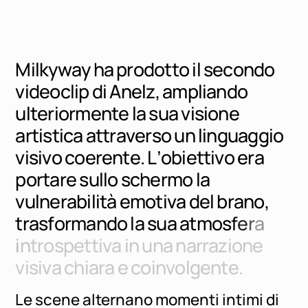
M
i
l
k
y
w
a
y
h
a
p
r
o
d
o
t
t
o
i
l
s
e
c
o
n
d
o
v
i
d
e
o
c
l
i
p
d
i
A
n
e
l
z
,
a
m
p
l
i
a
n
d
o
u
l
t
e
r
i
o
r
m
e
n
t
e
l
a
s
u
a
v
i
s
i
o
n
e
a
r
t
i
s
t
i
c
a
a
t
t
r
a
v
e
r
s
o
u
n
l
i
n
g
u
a
g
g
i
o
v
i
s
i
v
o
c
o
e
r
e
n
t
e
.
L
’
o
b
i
e
t
t
i
v
o
e
r
a
p
o
r
t
a
r
e
s
u
l
l
o
s
c
h
e
r
m
o
l
a
v
u
l
n
e
r
a
b
i
l
i
t
à
e
m
o
t
i
v
a
d
e
l
b
r
a
n
o
,
t
r
a
s
f
o
r
m
a
n
d
o
l
a
s
u
a
a
t
m
o
s
f
e
r
a
i
n
t
r
o
s
p
e
t
t
i
v
a
i
n
u
n
a
n
a
r
r
a
z
i
o
n
e
v
i
s
i
v
a
c
h
i
a
r
a
e
c
o
i
n
v
o
l
g
e
n
t
e
.
Le scene alternano momenti intimi di