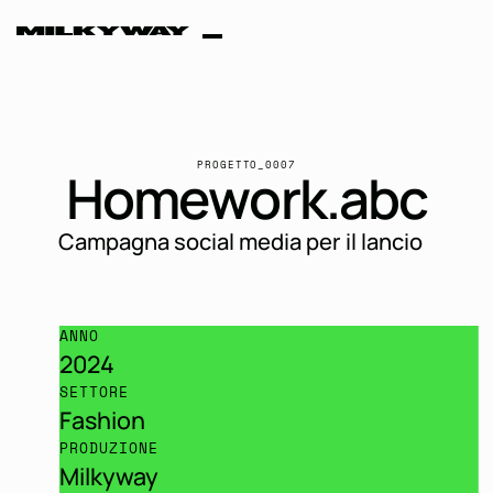
Homework
PROGETTO_0007
H
o
m
e
w
o
r
k
.
a
b
c
Campagna social media per il lancio
ANNO
2024
SETTORE
Fashion
PRODUZIONE
Milkyway