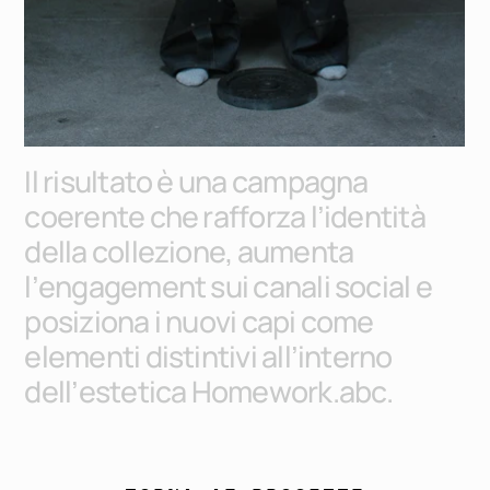
I
l
r
i
s
u
l
t
a
t
o
è
u
n
a
c
a
m
p
a
g
n
a
c
o
e
r
e
n
t
e
c
h
e
r
a
f
f
o
r
z
a
l
’
i
d
e
n
t
i
t
à
d
e
l
l
a
c
o
l
l
e
z
i
o
n
e
,
a
u
m
e
n
t
a
l
’
e
n
g
a
g
e
m
e
n
t
s
u
i
c
a
n
a
l
i
s
o
c
i
a
l
e
p
o
s
i
z
i
o
n
a
i
n
u
o
v
i
c
a
p
i
c
o
m
e
e
l
e
m
e
n
t
i
d
i
s
t
i
n
t
i
v
i
a
l
l
’
i
n
t
e
r
n
o
d
e
l
l
’
e
s
t
e
t
i
c
a
H
o
m
e
w
o
r
k
.
a
b
c
.