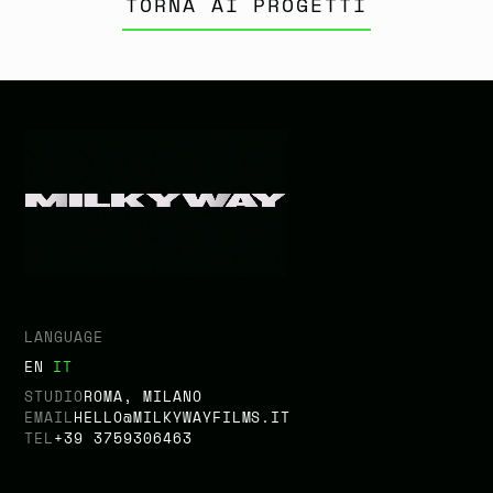
TORNA AI PROGETTI
LANGUAGE
EN
IT
STUDIO
ROMA, MILANO
EMAIL
HELLO@MILKYWAYFILMS.IT
TEL
+39 3759306463