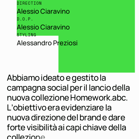
DIRECTION
Alessio Ciaravino
D.O.P.
Alessio Ciaravino
STYLING
Alessandro Preziosi
A
b
b
i
a
m
o
i
d
e
a
t
o
e
g
e
s
t
i
t
o
l
a
c
a
m
p
a
g
n
a
s
o
c
i
a
l
p
e
r
i
l
l
a
n
c
i
o
d
e
l
l
a
n
u
o
v
a
c
o
l
l
e
z
i
o
n
e
H
o
m
e
w
o
r
k
.
a
b
c
.
L
’
o
b
i
e
t
t
i
v
o
e
r
a
e
v
i
d
e
n
z
i
a
r
e
l
a
n
u
o
v
a
d
i
r
e
z
i
o
n
e
d
e
l
b
r
a
n
d
e
d
a
r
e
f
o
r
t
e
v
i
s
i
b
i
l
i
t
à
a
i
c
a
p
i
c
h
i
a
v
e
d
e
l
l
a
c
o
l
l
e
z
i
o
n
e
.